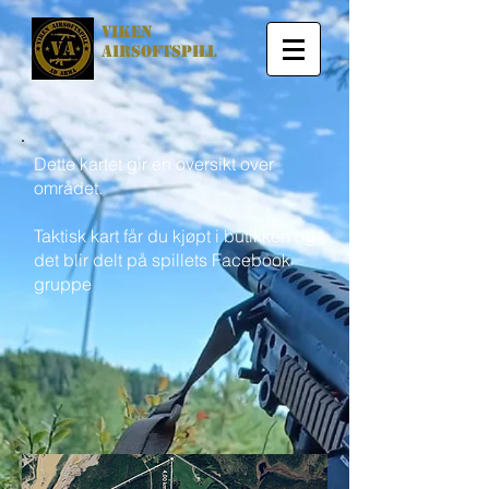
viken
airsoftspill
Dette kartet gir en oversikt over
området.
Taktisk kart får du kjøpt i butikken og
det blir delt på spillets Facebook
gruppe